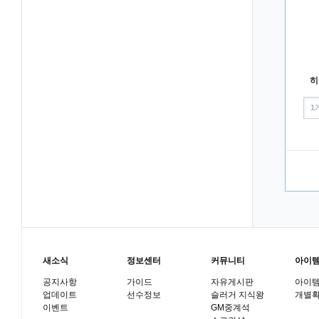
히
1
새소식
정보센터
커뮤니티
아이
공지사항
가이드
자유게시판
아이
업데이트
선수정보
슬러거 지식왕
개별
이벤트
GM중계석