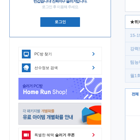
반갑습니다! 진짜야구 슬러거입니다.
로그인 후 이용해 주세요.
★히
로그인
아이
15-
강력
PC방 찾기
팀능
선수정보 검색
월1
전체
특별한 혜택
슬러거 쿠폰