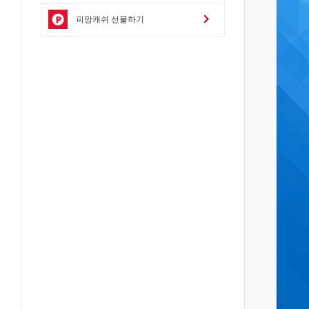
피망캐쉬 선물하기