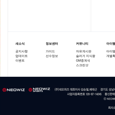
새소식
정보센터
커뮤니티
아이
공지사항
가이드
자유게시판
아이
업데이트
선수정보
슬러거 지식왕
개별
이벤트
GM중계석
스크린샷