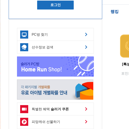
로그인
랭킹
PC방 찾기
선수정보 검색
[특
포인
특별한 혜택
슬러거 쿠폰
피망캐쉬 선물하기