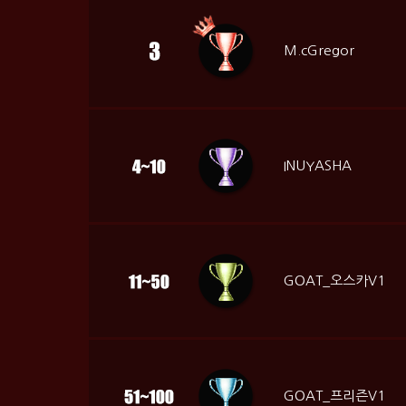
M.cGregor
INUYASHA
GOAT_오스카V1
GOAT_프리즌V1