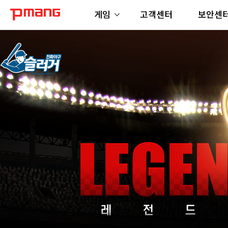
게임
고객센터
보안센
LEGEND
2021.01.26(TUE)
LEAGUE
~
PLUS
04.19(MON)
:
레
전
드
리
그
플
러
스