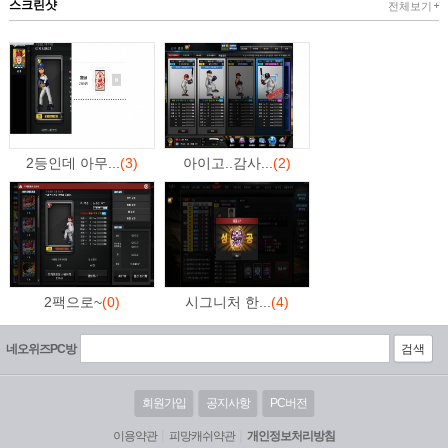
스크린샷
전체보기
2등인데 아무...
(3)
아이고..감사...
(2)
2팩으로~
(0)
시그니처 한...
(4)
네오위즈PC방
검색
회원가입
공지사항
PC버전
|
|
이용약관
피망캐쉬약관
개인정보처리방침