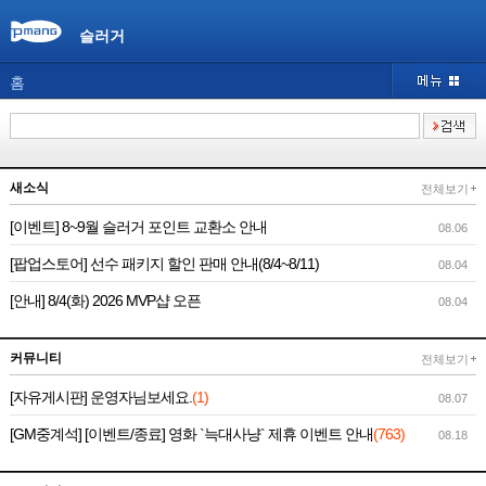
슬러거
홈
새소식
전체보기
[이벤트] 8~9월 슬러거 포인트 교환소 안내
08.06
[팝업스토어] 선수 패키지 할인 판매 안내(8/4~8/11)
08.04
[안내] 8/4(화) 2026 MVP샵 오픈
08.04
커뮤니티
전체보기
[자유게시판] 운영자님보세요.
(1)
08.07
[GM중계석] [이벤트/종료] 영화 `늑대사냥` 제휴 이벤트 안내
(763)
08.18