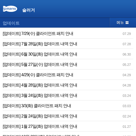
슬러거
업데이트
[업데이트] 7/29(수) 클라이언트 패치 안내
07.29
[업데이트] 7월 28일(화) 업데이트 내역 안내
07.28
[업데이트] 6월 30일(화) 업데이트 내역 안내
06.30
[업데이트] 5월 27일(수) 업데이트 내역 안내
05.27
[업데이트] 4/29(수) 클라이언트 패치 안내
04.29
[업데이트] 4월 28일(화) 업데이트 내역 안내
04.28
[업데이트] 3월 24일(화) 업데이트 내역 안내
03.24
[업데이트] 3/3(화) 클라이언트 패치 안내
03.03
[업데이트] 2월 24일(화) 업데이트 내역 안내
02.24
[업데이트] 1월 27일(화) 업데이트 내역 안내
01.27