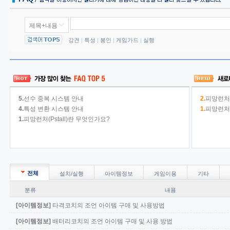
제목+내용
강견
|
특성
|
봉인
|
게임가드
|
실행
5.
선수 중복 시스템 안내
2.
피망런처(
4.
특성 변환 시스템 안내
1.
피망런처(
1.
피망런처(Pstall)란 무엇인가요?
전체
설치/실행
아이템정보
게임이용
기타
분류
내용
[아이템정보]
타격코치의 조언 아이템 구매 및 사용방법
[아이템정보]
배터리코치의 조언 아이템 구매 및 사용 방법