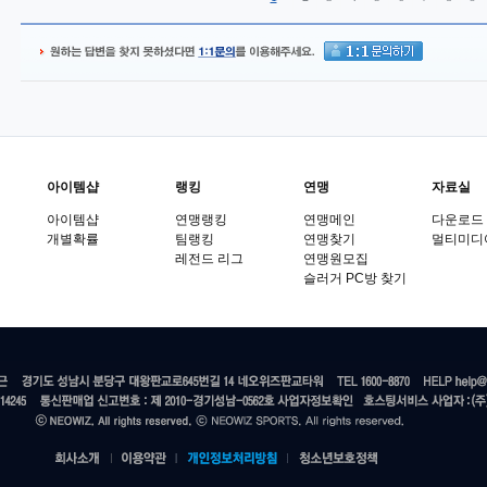
아이템샵
랭킹
연맹
자료실
아이템샵
연맹랭킹
연맹메인
다운로드
개별확률
팀랭킹
연맹찾기
멀티미디
레전드 리그
연맹원모집
슬러거 PC방 찾기