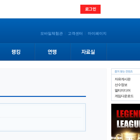
로그인
모바일체험관
고객센터
마이페이지
연맹랭킹
연맹메인
다운로드
팀랭킹
연맹찾기
멀티미디어
자유게시판
선수정보
레전드 리그
연맹원모집
멀티미디어
게임다운로드