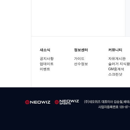
새소식
정보센터
커뮤니티
공지사항
가이드
자유게시판
업데이트
선수정보
슬러거 지식왕
이벤트
GM중계석
스크린샷