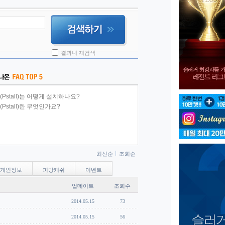
결과내 재검색
Pstall)는 어떻게 설치하나요?
Pstall)란 무엇인가요?
최신순
조회순
개인정보
피망캐쉬
이벤트
업데이트
조회수
2014.05.15
73
2014.05.15
56