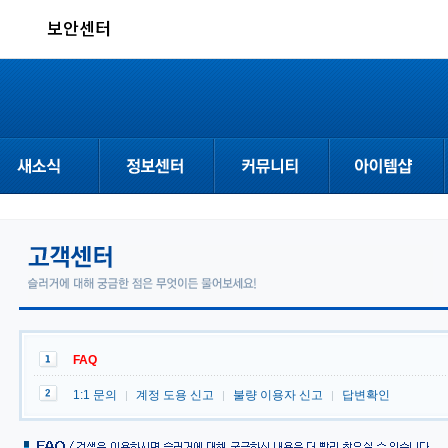
보안센터
공지사항
가이드
자유게시판
아이템샵
업데이트
선수정보
슬러거 지식왕
개별확률
이벤트
GM중계석
스크린샷
FAQ
1:1 문의
계정 도용 신고
불량 이용자 신고
답변확인
|
|
|